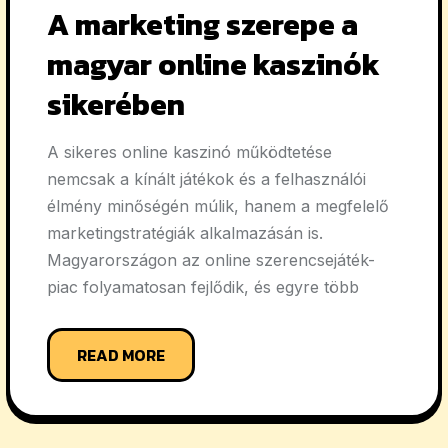
A marketing szerepe a
magyar online kaszinók
sikerében
A sikeres online kaszinó működtetése
nemcsak a kínált játékok és a felhasználói
élmény minőségén múlik, hanem a megfelelő
marketingstratégiák alkalmazásán is.
Magyarországon az online szerencsejáték-
piac folyamatosan fejlődik, és egyre több
READ MORE