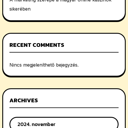
sikerében
RECENT COMMENTS
Nincs megjeleníthető bejegyzés.
ARCHIVES
2024. november